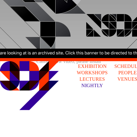
Cannot show video, please install
EXHIBITION
SCHEDU
WORKSHOPS
PEOPLE
LECTURES
VENUE
NIGHTLY