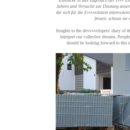
Einblicke in das Tagebuch der vvvv Ent
Jahren und Versuche zur Deutung unse
die sich für die Evvvvolution interessiere
freuen. schaun sie 
Insights to the devvvvelopers' diary of t
interpret our collective dreams. People
should be looking forward to this t