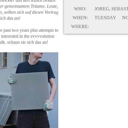
wickler aus den letzten beiden
rer gemeinsamen Träume. Leute,
WHO:
JOREG
,
SEBAS
n, sollten sich auf diesen Vortrag
WHEN:
TUESDAY
NO
sich das an!
WHERE:
he past two years plus attempts to
 interested in the evvvvolution
alk. schaun sie sich das an!