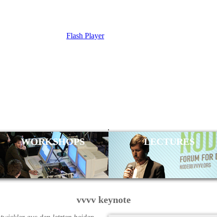
Flash Player
LY
.
WORKSHOPS
LECTURES
vvvv keynote